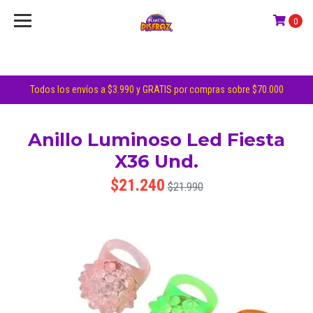
0
Todos los envíos a $3.990 y GRATIS por compras sobre $70.000
Anillo Luminoso Led Fiesta
X36 Und.
$21.240
$21.990