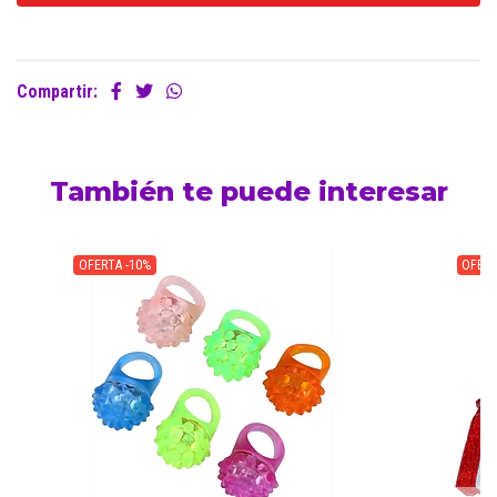
Compartir:
También te puede interesar
OFERTA -10%
OFERT