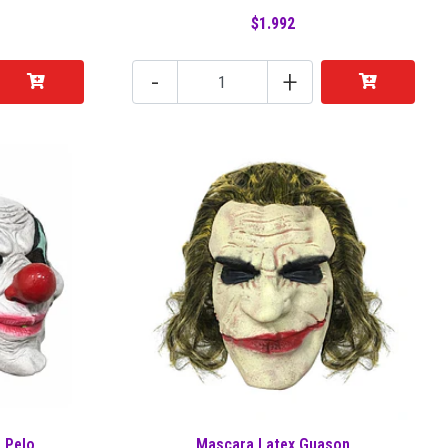
$1.992
-
+
 Pelo
Mascara Latex Guason