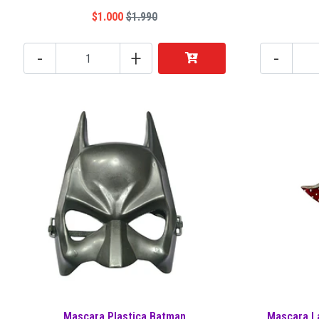
$1.000
$1.990
-
+
-
Mascara Plastica Batman
Mascara L