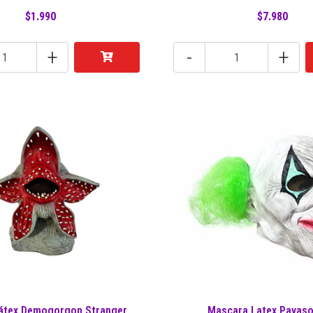
$1.990
$7.980
+
-
+
átex Demogorgon Stranger..
Mascara Latex Payaso