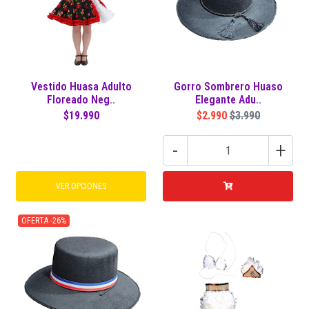
Vestido Huasa Adulto
Gorro Sombrero Huaso
Floreado Neg..
Elegante Adu..
$19.990
$2.990
$3.990
-
+
VER OPCIONES
OFERTA -26%