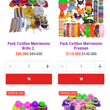
Pack Cotillon Matrimonio
Pack Cotillon Matrimonio
Brillo 2..
Premium
$65.000
$84.500
$110.000
$143.000
-
+
-
+
OFERTA -23%
OFERTA -23%