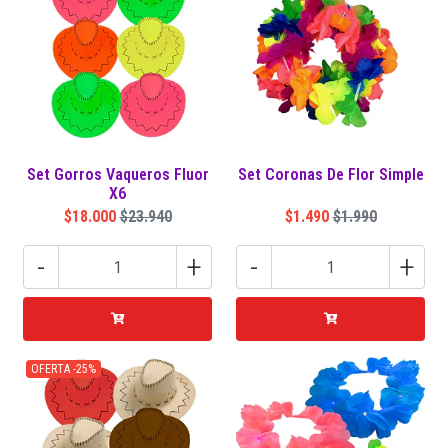
Set Gorros Vaqueros Fluor
Set Coronas De Flor Simple
X6
$18.000
$23.940
$1.490
$1.990
-
+
-
+
OFERTA -25%