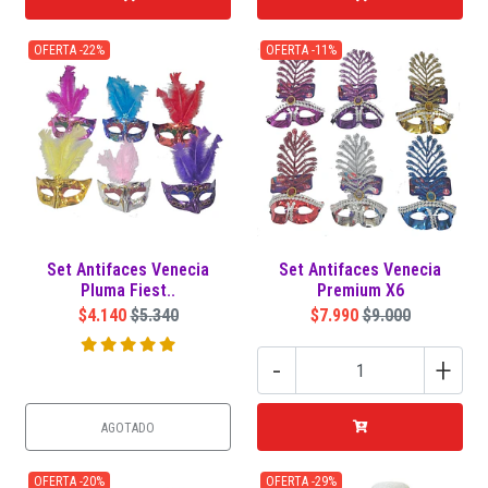
OFERTA -22%
OFERTA -11%
Set Antifaces Venecia
Set Antifaces Venecia
Pluma Fiest..
Premium X6
$4.140
$5.340
$7.990
$9.000
-
+
AGOTADO
OFERTA -20%
OFERTA -29%