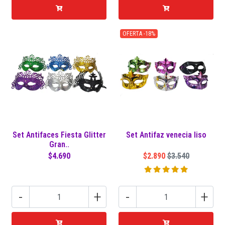
OFERTA -18%
Set Antifaces Fiesta Glitter
Set Antifaz venecia liso
Gran..
$4.690
$2.890
$3.540
-
+
-
+