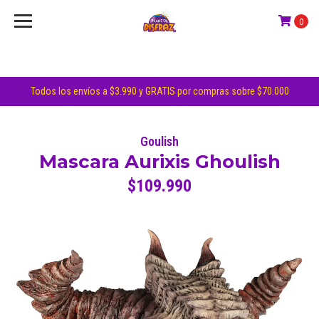
0
Todos los envíos a $3.990 y GRATIS por compras sobre $70.000
Goulish
Mascara Aurixis Ghoulish
$109.990