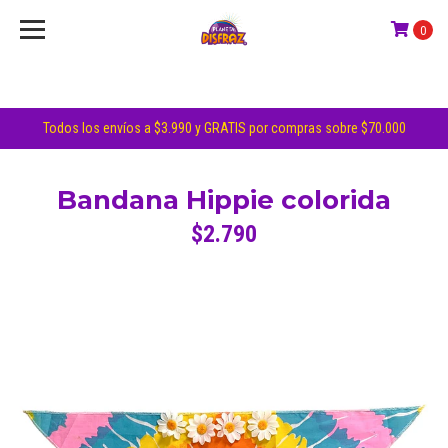
0
Todos los envíos a $3.990 y GRATIS por compras sobre $70.000
Bandana Hippie colorida
$2.790