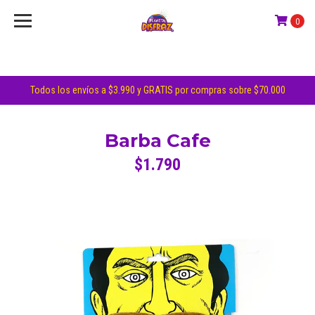
0
Todos los envíos a $3.990 y GRATIS por compras sobre $70.000
Barba Cafe
$1.790