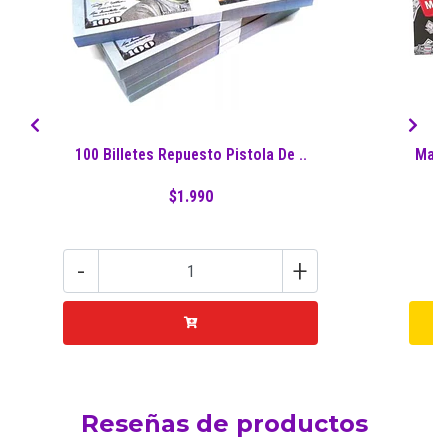
100 Billetes Repuesto Pistola De ..
Maqu
$1.990
-
+
Reseñas de productos