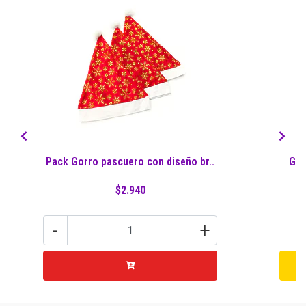
Pack Gorro pascuero con diseño br..
Gor
$2.940
-
+