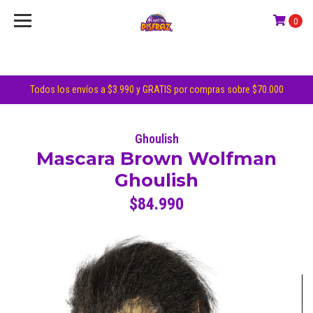
0
Todos los envíos a $3.990 y GRATIS por compras sobre $70.000
Ghoulish
Mascara Brown Wolfman
Ghoulish
$84.990