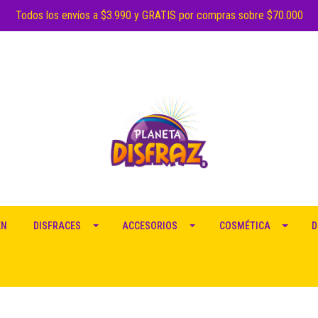
Todos los envíos a $3.990 y GRATIS por compras sobre $70.000
EN
DISFRACES
ACCESORIOS
COSMÉTICA
D