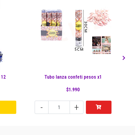
 12
Tubo lanza confeti pesos x1
$1.990
-
+