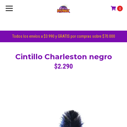
0
Todos los envíos a $3.990 y GRATIS por compras sobre $70.000
Cintillo Charleston negro
$2.290