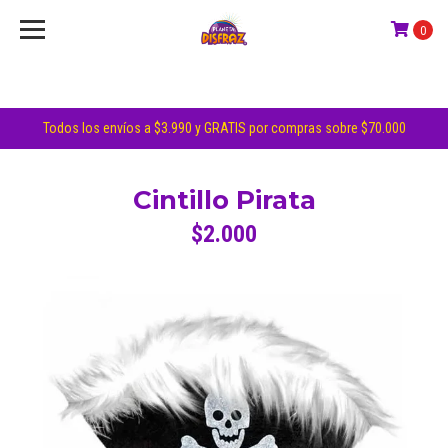
0
Todos los envíos a $3.990 y GRATIS por compras sobre $70.000
Cintillo Pirata
$2.000