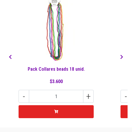
Pack Collares beads 18 unid.
S
$3.600
-
+
-