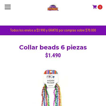
0
Todos los envíos a $3.990 y GRATIS por compras sobre $70.000
Collar beads 6 piezas
$1.490