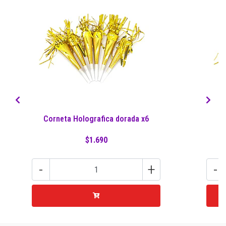
Corneta Holografica dorada x6
P
$1.690
-
+
-