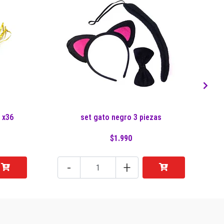
 x36
set gato negro 3 piezas
$1.990
-
+