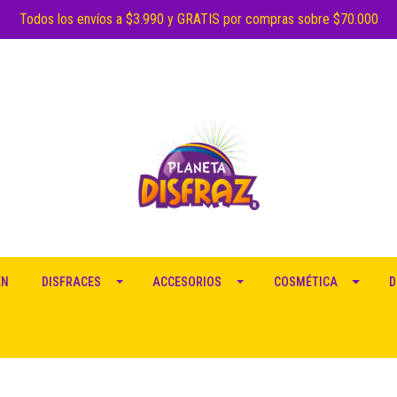
Todos los envíos a $3.990 y GRATIS por compras sobre $70.000
EN
DISFRACES
ACCESORIOS
COSMÉTICA
D