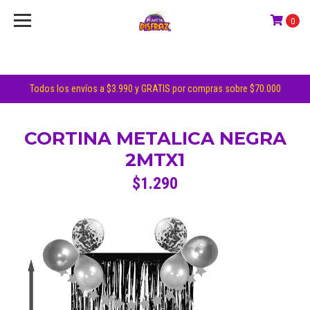
0
Todos los envíos a $3.990 y GRATIS por compras sobre $70.000
CORTINA METALICA NEGRA
2MTX1
$1.290