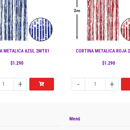
A METALICA AZUL 2MTX1
CORTINA METALICA ROJA 
$1.290
$1.290
+
-
+
Menú