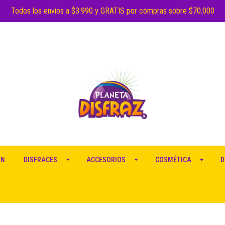
Todos los envíos a $3.990 y GRATIS por compras sobre $70.000
EN
DISFRACES
ACCESORIOS
COSMÉTICA
D