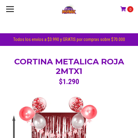
0
Todos los envíos a $3.990 y GRATIS por compras sobre $70.000
CORTINA METALICA ROJA
2MTX1
$1.290