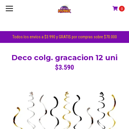
0
Todos los envíos a $3.990 y GRATIS por compras sobre $70.000
Deco colg. gracacion 12 uni
$3.590