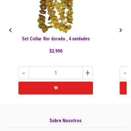
Set Collar flor dorado , 4 unidades
S
$2.990
-
+
-
Sobre Nosotros