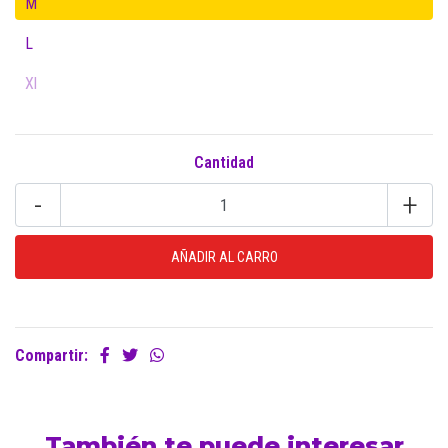
M
L
Xl
Cantidad
-
+
Compartir:
También te puede interesar