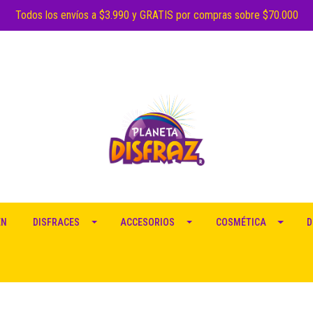
Todos los envíos a $3.990 y GRATIS por compras sobre $70.000
EN
DISFRACES
ACCESORIOS
COSMÉTICA
D