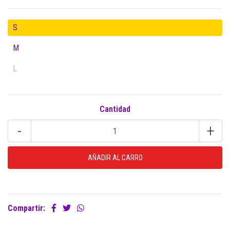
S
M
L
Cantidad
-
+
Compartir: