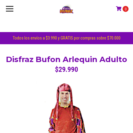
0
Todos los envíos a $3.990 y GRATIS por compras sobre $70.000
Disfraz Bufon Arlequin Adulto
$29.990