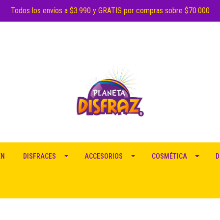
Todos los envíos a $3.990 y GRATIS por compras sobre $70.000
EN
DISFRACES
ACCESORIOS
COSMÉTICA
D