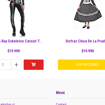
X-Ray Eskeleton Catsuit T..
Disfraz Chica De La Prad
$19.990
$19.990
+
VER OPCIONES
Menú
adisfraz.cl
Contact