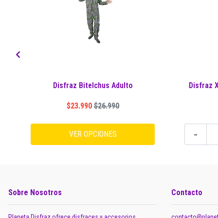
Disfraz Bitelchus Adulto
Disfraz 
$23.990
$26.990
-
VER OPCIONES
Sobre Nosotros
Contacto
Planeta Disfraz ofrece disfraces y accesorios
contacto@planet