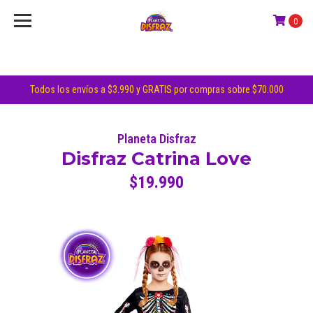
0
Todos los envíos a $3.990 y GRATIS por compras sobre $70.000
Planeta Disfraz
Disfraz Catrina Love
$19.990