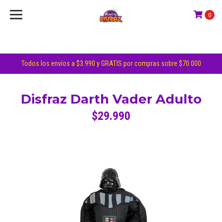
0
Todos los envíos a $3.990 y GRATIS por compras sobre $70.000
Disfraz Darth Vader Adulto
$29.990