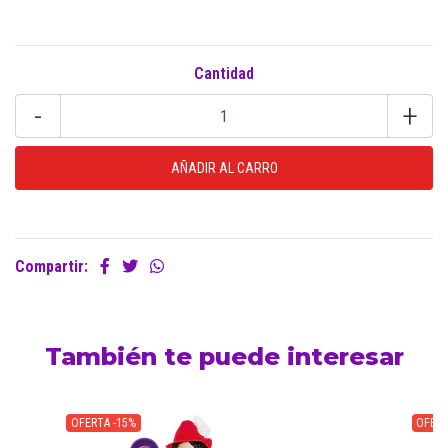
Cantidad
-
+
Compartir:
También te puede interesar
OFERTA -15%
OFERT