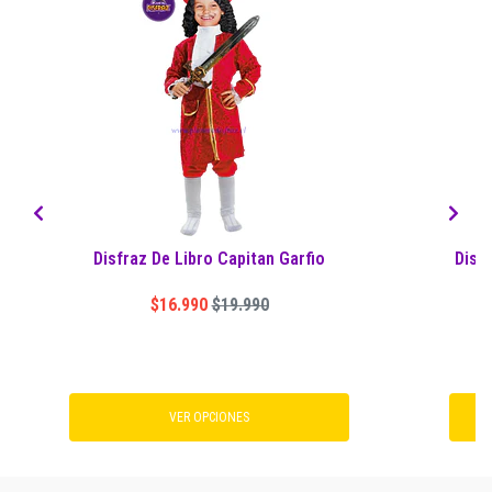
Disfraz De Libro Capitan Garfio
Disf
$16.990
$19.990
VER OPCIONES