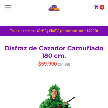
0
Todos los envíos a $3.990 y GRATIS por compras sobre $70.000
Disfraz de Cazador Camuflado
180 cm.
$59.990
$64.990