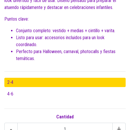
look divertido y fácil de usar. Diseño pensado para preparar el
atuendo rápidamente y destacar en celebraciones infantiles.
Puntos clave:
Conjunto completo: vestido + medias + cintillo + varita.
Listo para usar: accesorios incluidos para un look
coordinado.
Perfecto para Halloween, carnaval, photocalls y fiestas
temáticas.
2-4
4-6
Cantidad
-
+