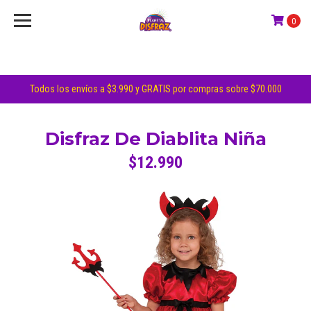
0
Todos los envíos a $3.990 y GRATIS por compras sobre $70.000
Disfraz De Diablita Niña
$12.990