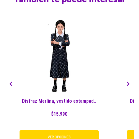
Disfraz Merlina, vestido estampad..
Disf
$15.990
VER OPCIONES