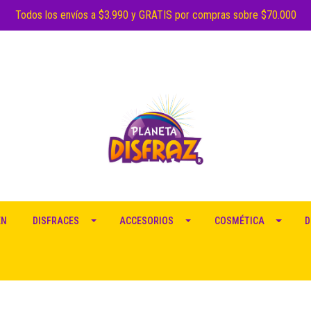
Todos los envíos a $3.990 y GRATIS por compras sobre $70.000
EN
DISFRACES
ACCESORIOS
COSMÉTICA
D