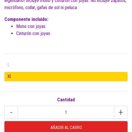
legendario! Incluye mono y cinturón con joyas. No incluye zapatos,
micrófono, collar, gafas de sol ni peluca.
Componente incluido:
Mono con joyas
Cinturón con joyas
L
Xl
Cantidad
-
+