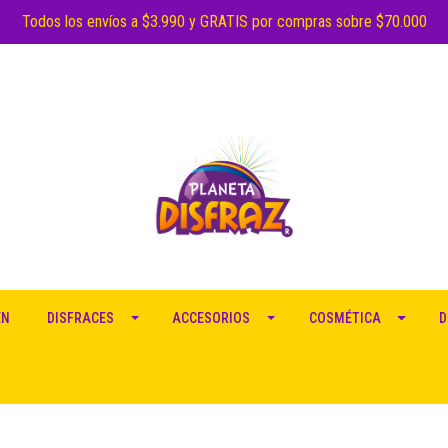
Todos los envíos a $3.990 y GRATIS por compras sobre $70.000
EN
DISFRACES
ACCESORIOS
COSMÉTICA
D