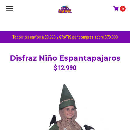
0
Todos los envíos a $3.990 y GRATIS por compras sobre $70.000
Disfraz Niño Espantapajaros
$12.990