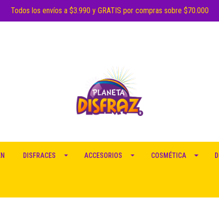
Todos los envíos a $3.990 y GRATIS por compras sobre $70.000
EN
DISFRACES
ACCESORIOS
COSMÉTICA
D