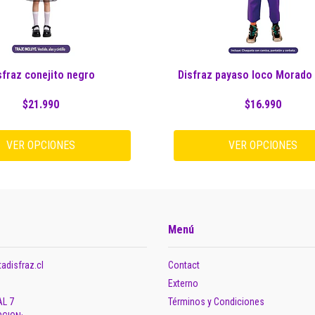
sfraz conejito negro
Disfraz payaso loco Morado i
$21.990
$16.990
VER OPCIONES
VER OPCIONES
Menú
adisfraz.cl
Contact
Externo
AL 7
Términos y Condiciones