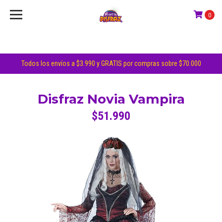
0
Todos los envíos a $3.990 y GRATIS por compras sobre $70.000
Disfraz Novia Vampira
$51.990