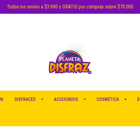
Todos los envíos a $3.990 y GRATIS por compras sobre $70.000
EN
DISFRACES
ACCESORIOS
COSMÉTICA
D