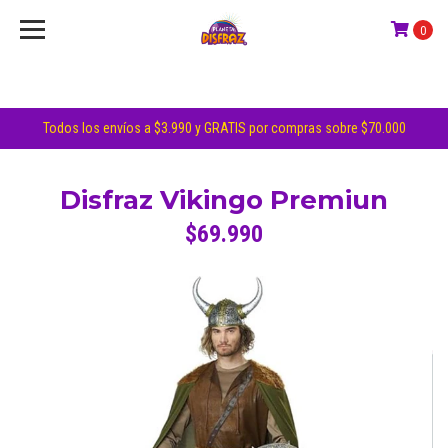
0
Todos los envíos a $3.990 y GRATIS por compras sobre $70.000
Disfraz Vikingo Premiun
$69.990