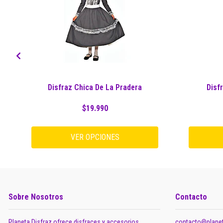
Disfraz Chica De La Pradera
Disf
$19.990
VER OPCIONES
Sobre Nosotros
Contacto
Planeta Disfraz ofrece disfraces y accesorios
contacto@planet