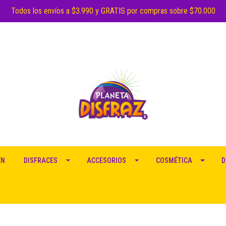
Todos los envíos a $3.990 y GRATIS por compras sobre $70.000
EN
DISFRACES
ACCESORIOS
COSMÉTICA
D