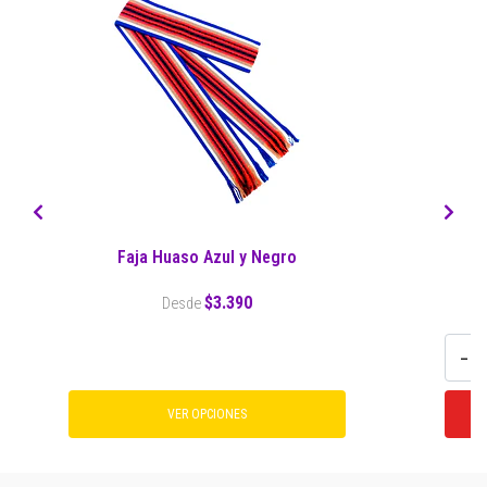
Faja Huaso Azul y Negro
P
$3.390
Desde
-
VER OPCIONES