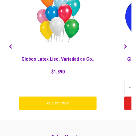
Globos Latex Liso, Variedad de Co..
Glob
$1.890
-
VER OPCIONES