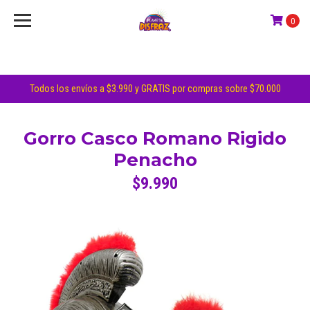
0
Todos los envíos a $3.990 y GRATIS por compras sobre $70.000
Gorro Casco Romano Rigido
Penacho
$9.990