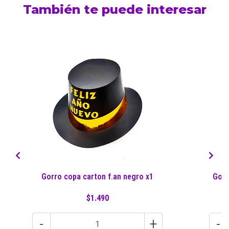
También te puede interesar
Gorro copa carton f.an negro x1
Gorr
$1.490
-
+
-