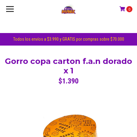
0
Todos los envíos a $3.990 y GRATIS por compras sobre $70.000
Gorro copa carton f.a.n dorado
x 1
$1.390