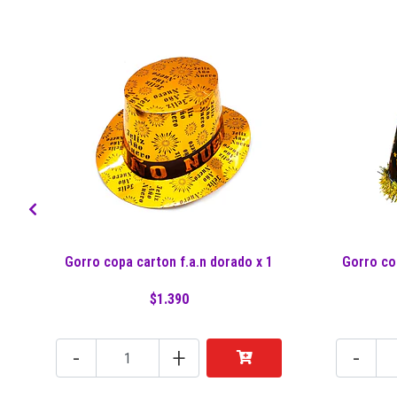
Gorro copa carton f.a.n dorado x 1
Gorro co
$1.390
-
+
-