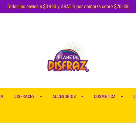
Todos los envíos a $3.990 y GRATIS por compras sobre $70.000
EN
DISFRACES
ACCESORIOS
COSMÉTICA
D