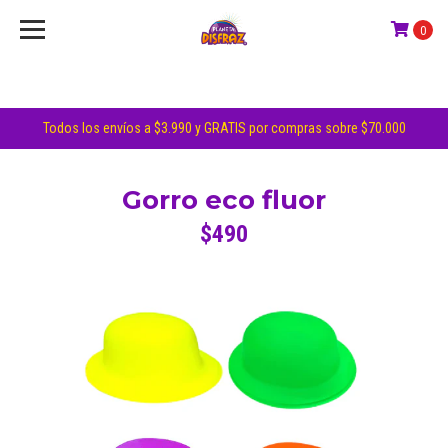
0
Todos los envíos a $3.990 y GRATIS por compras sobre $70.000
Gorro eco fluor
$490