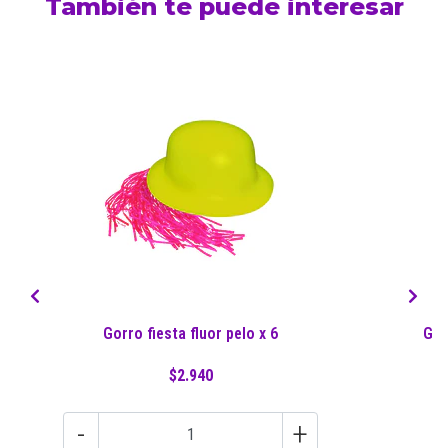
También te puede interesar
Gorro fiesta fluor pelo x 6
Gor
$2.940
-
+