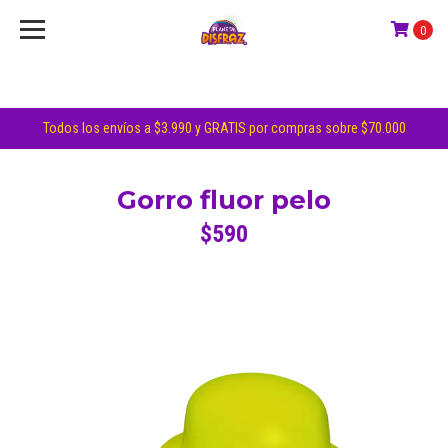
0
Todos los envíos a $3.990 y GRATIS por compras sobre $70.000
Gorro fluor pelo
$590