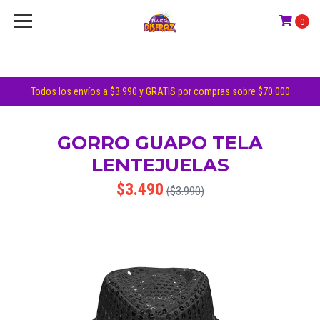
0
Todos los envíos a $3.990 y GRATIS por compras sobre $70.000
GORRO GUAPO TELA
LENTEJUELAS
$3.490
($3.990)