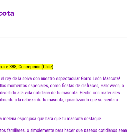
cota
Freire 388, Concepción (Chile)
 el rey de la selva con nuestro espectacular Gorro León Mascota!
llos momentos especiales, como fiestas de disfraces, Halloween, o
divertido a la vida cotidiana de tu mascota. Hecho con materiales
lmente a la cabeza de tu mascota, garantizando que se sienta a
na melena esponjosa que hará que tu mascota destaque.
entos familiares, o simplemente para hacer que paseos cotidianos sean