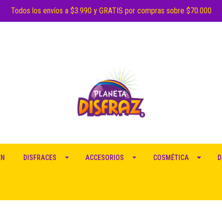
Todos los envíos a $3.990 y GRATIS por compras sobre $70.000
EN
DISFRACES
ACCESORIOS
COSMÉTICA
D