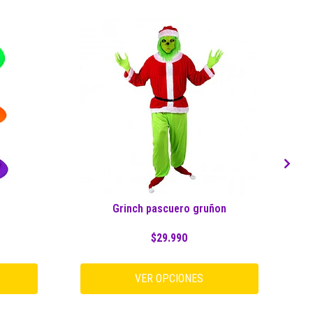
Grinch pascuero gruñon
D
$29.990
VER OPCIONES