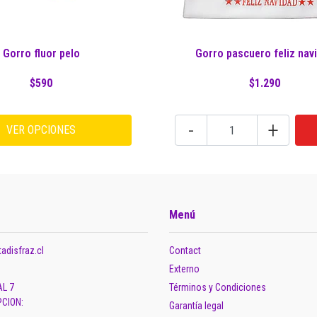
Gorro fluor pelo
Gorro pascuero feliz nav
$590
$1.290
-
+
VER OPCIONES
Menú
adisfraz.cl
Contact
Externo
AL 7
Términos y Condiciones
CION:
Garantía legal