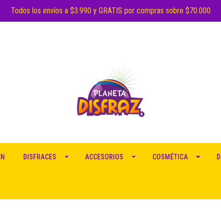
Todos los envíos a $3.990 y GRATIS por compras sobre $70.000
EN
DISFRACES
ACCESORIOS
COSMÉTICA
D